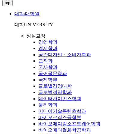
top
대학/대학원
대학
UNIVERSITY
성심교정
경영학과
경제학과
공간디자인ㆍ소비자학과
교직과
국사학과
국어국문학과
국제학부
글로벌경영대학
글로벌경영학과
데이터사이언스학과
물리학과
미디어기술콘텐츠학과
바이오로직스공학부
바이오메디컬소프트웨어학과
바이오메디컬화학공학과