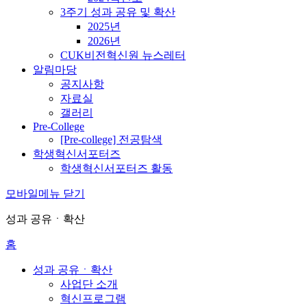
3주기 성과 공유 및 확산
2025년
2026년
CUK비전혁신원 뉴스레터
알림마당
공지사항
자료실
갤러리
Pre-College
[Pre-college] 전공탐색
학생혁신서포터즈
학생혁신서포터즈 활동
모바일메뉴 닫기
성과 공유ㆍ확산
홈
성과 공유ㆍ확산
사업단 소개
혁신프로그램