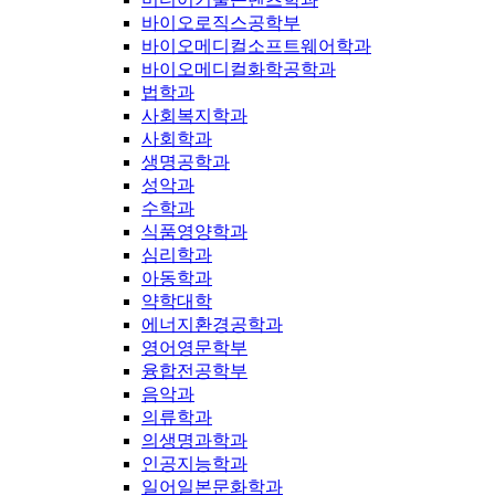
바이오로직스공학부
바이오메디컬소프트웨어학과
바이오메디컬화학공학과
법학과
사회복지학과
사회학과
생명공학과
성악과
수학과
식품영양학과
심리학과
아동학과
약학대학
에너지환경공학과
영어영문학부
융합전공학부
음악과
의류학과
의생명과학과
인공지능학과
일어일본문화학과