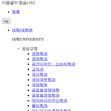
다음글이 없습니다.
목록
top
대학/대학원
대학
UNIVERSITY
성심교정
경영학과
경제학과
공간디자인ㆍ소비자학과
교직과
국사학과
국어국문학과
국제학부
글로벌경영대학
글로벌경영학과
데이터사이언스학과
물리학과
미디어기술콘텐츠학과