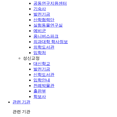
공동연구지원센터
기숙사
발전기금
산학협력단
실험동물연구실
예비군
옴니버스파크
의과대학 학사정보
의학도서관
입학처
성신교정
대신학교
발전기금
신학도서관
입학안내
전례박물관
출판부
학보사
관련 기관
관련 기관