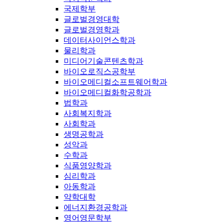
국제학부
글로벌경영대학
글로벌경영학과
데이터사이언스학과
물리학과
미디어기술콘텐츠학과
바이오로직스공학부
바이오메디컬소프트웨어학과
바이오메디컬화학공학과
법학과
사회복지학과
사회학과
생명공학과
성악과
수학과
식품영양학과
심리학과
아동학과
약학대학
에너지환경공학과
영어영문학부