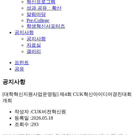
혁신프로그램
성과 공유ㆍ확산
알림마당
Pre-College
학생혁신서포터즈
공지사항
공지사항
자료실
갤러리
프린트
공유
공지사항
[대학혁신지원사업운영팀] 제4회 CUK혁신아이디어경진대회
개최
작성자 :
CUK비전혁신원
등록일 :
2026.05.18
조회수 :
293