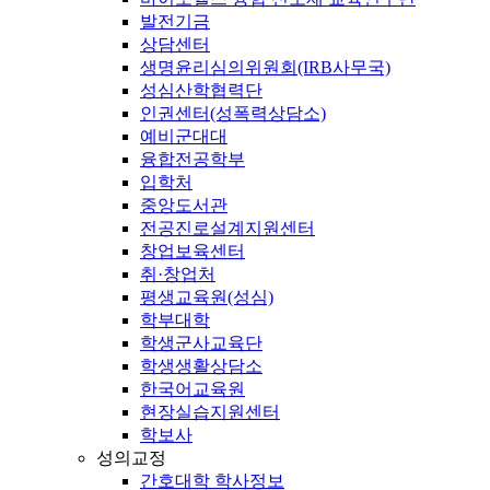
발전기금
상담센터
생명윤리심의위원회(IRB사무국)
성심산학협력단
인권센터(성폭력상담소)
예비군대대
융합전공학부
입학처
중앙도서관
전공진로설계지원센터
창업보육센터
취·창업처
평생교육원(성심)
학부대학
학생군사교육단
학생생활상담소
한국어교육원
현장실습지원센터
학보사
성의교정
간호대학 학사정보