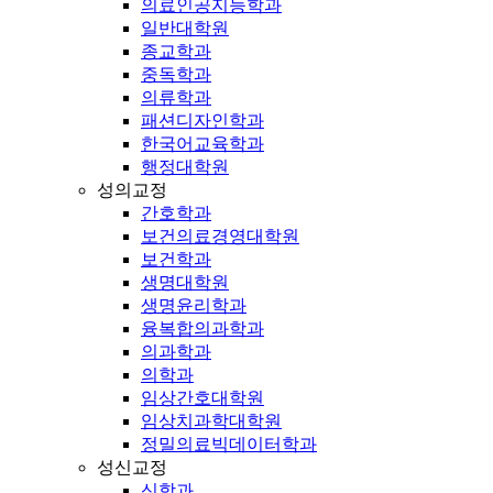
의료인공지능학과
일반대학원
종교학과
중독학과
의류학과
패션디자인학과
한국어교육학과
행정대학원
성의교정
간호학과
보건의료경영대학원
보건학과
생명대학원
생명윤리학과
융복합의과학과
의과학과
의학과
임상간호대학원
임상치과학대학원
정밀의료빅데이터학과
성신교정
신학과