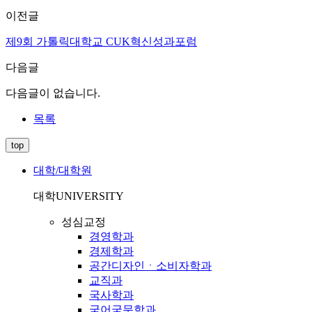
이전글
제9회 가톨릭대학교 CUK혁신성과포럼
다음글
다음글이 없습니다.
목록
top
대학/대학원
대학
UNIVERSITY
성심교정
경영학과
경제학과
공간디자인ㆍ소비자학과
교직과
국사학과
국어국문학과