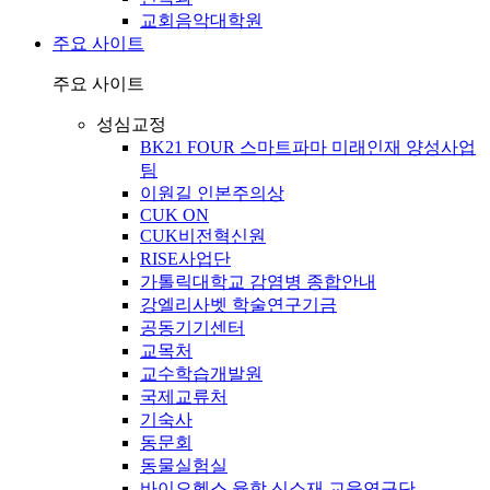
교회음악대학원
주요 사이트
주요 사이트
성심교정
BK21 FOUR 스마트파마 미래인재 양성사업
팀
이원길 인본주의상
CUK ON
CUK비전혁신원
RISE사업단
가톨릭대학교 감염병 종합안내
강엘리사벳 학술연구기금
공동기기센터
교목처
교수학습개발원
국제교류처
기숙사
동문회
동물실험실
바이오헬스 융합 신소재 교육연구단