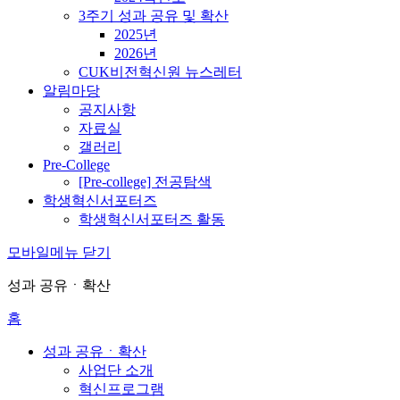
3주기 성과 공유 및 확산
2025년
2026년
CUK비전혁신원 뉴스레터
알림마당
공지사항
자료실
갤러리
Pre-College
[Pre-college] 전공탐색
학생혁신서포터즈
학생혁신서포터즈 활동
모바일메뉴 닫기
성과 공유ㆍ확산
홈
성과 공유ㆍ확산
사업단 소개
혁신프로그램