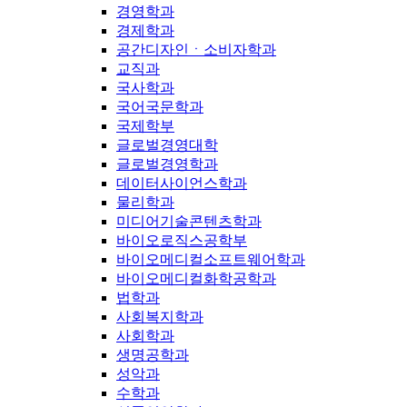
경영학과
경제학과
공간디자인ㆍ소비자학과
교직과
국사학과
국어국문학과
국제학부
글로벌경영대학
글로벌경영학과
데이터사이언스학과
물리학과
미디어기술콘텐츠학과
바이오로직스공학부
바이오메디컬소프트웨어학과
바이오메디컬화학공학과
법학과
사회복지학과
사회학과
생명공학과
성악과
수학과