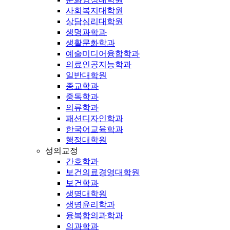
사회복지대학원
상담심리대학원
생명과학과
생활문화학과
예술미디어융합학과
의료인공지능학과
일반대학원
종교학과
중독학과
의류학과
패션디자인학과
한국어교육학과
행정대학원
성의교정
간호학과
보건의료경영대학원
보건학과
생명대학원
생명윤리학과
융복합의과학과
의과학과