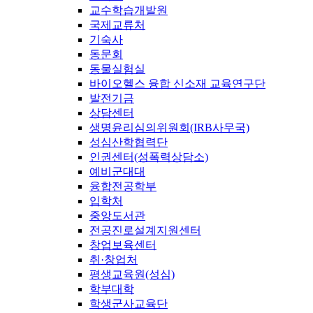
교수학습개발원
국제교류처
기숙사
동문회
동물실험실
바이오헬스 융합 신소재 교육연구단
발전기금
상담센터
생명윤리심의위원회(IRB사무국)
성심산학협력단
인권센터(성폭력상담소)
예비군대대
융합전공학부
입학처
중앙도서관
전공진로설계지원센터
창업보육센터
취·창업처
평생교육원(성심)
학부대학
학생군사교육단