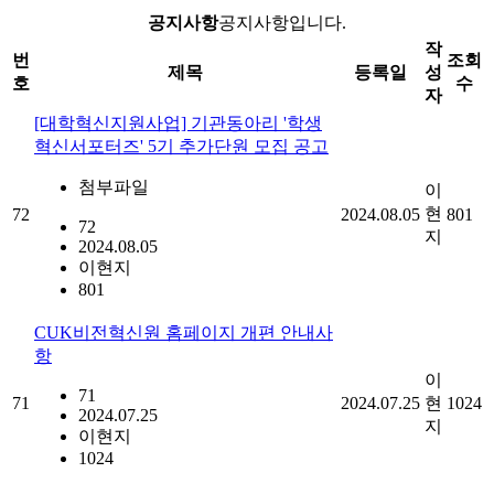
공지사항
공지사항입니다.
작
번
조회
제목
등록일
성
호
수
자
[대학혁신지원사업] 기관동아리 '학생
혁신서포터즈' 5기 추가단원 모집 공고
첨부파일
이
현
72
2024.08.05
801
72
지
2024.08.05
이현지
801
CUK비전혁신원 홈페이지 개편 안내사
항
이
71
71
2024.07.25
현
1024
2024.07.25
지
이현지
1024