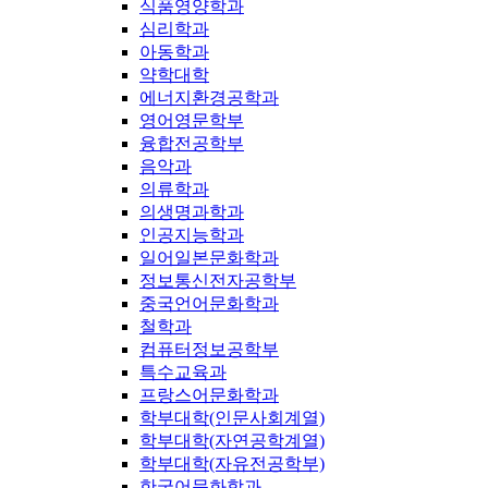
식품영양학과
심리학과
아동학과
약학대학
에너지환경공학과
영어영문학부
융합전공학부
음악과
의류학과
의생명과학과
인공지능학과
일어일본문화학과
정보통신전자공학부
중국언어문화학과
철학과
컴퓨터정보공학부
특수교육과
프랑스어문화학과
학부대학(인문사회계열)
학부대학(자연공학계열)
학부대학(자유전공학부)
한국어문화학과