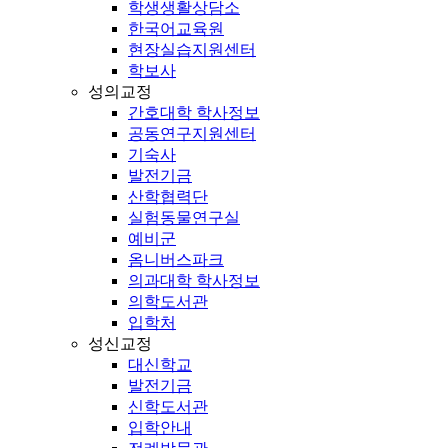
학생생활상담소
한국어교육원
현장실습지원센터
학보사
성의교정
간호대학 학사정보
공동연구지원센터
기숙사
발전기금
산학협력단
실험동물연구실
예비군
옴니버스파크
의과대학 학사정보
의학도서관
입학처
성신교정
대신학교
발전기금
신학도서관
입학안내