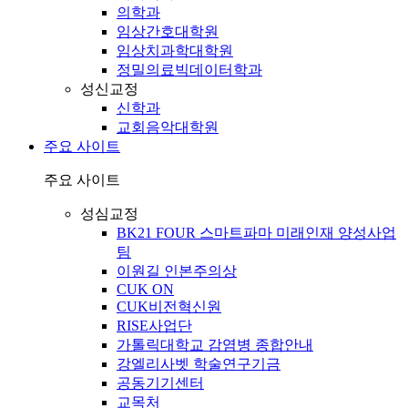
의학과
임상간호대학원
임상치과학대학원
정밀의료빅데이터학과
성신교정
신학과
교회음악대학원
주요 사이트
주요 사이트
성심교정
BK21 FOUR 스마트파마 미래인재 양성사업
팀
이원길 인본주의상
CUK ON
CUK비전혁신원
RISE사업단
가톨릭대학교 감염병 종합안내
강엘리사벳 학술연구기금
공동기기센터
교목처